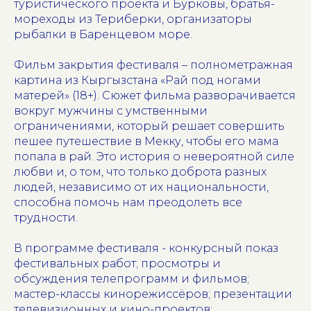
туристического проекта и Бурковы, братья-
мореходы из Териберки, организаторы
рыбалки в Баренцевом море.
Фильм закрытия фестиваля – полнометражная
картина из Кыргызстана «Рай под ногами
матерей» (18+). Сюжет фильма разворачивается
вокруг мужчины с умственными
ограничениями, который решает совершить
пешее путешествие в Мекку, чтобы его мама
попала в рай. Это история о невероятной силе
любви и, о том, что только доброта разных
людей, независимо от их национальности,
способна помочь нам преодолеть все
трудности.
В программе фестиваля - конкурсный показ
фестивальных работ; просмотры и
обсуждения телепрограмм и фильмов;
мастер-классы кинорежиссёров; презентации
телевизионных и кино-проектов;